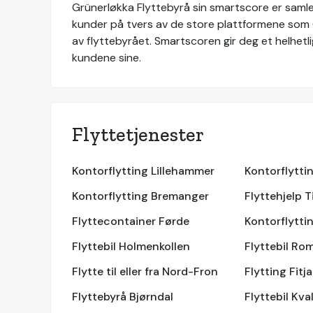
Grünerløkka Flyttebyrå
sin smartscore er samlet
kunder på tvers av de store plattformene som
av flyttebyrået. Smartscoren gir deg et helhetli
kundene sine.
Flyttetjenester
Kontorflytting Lillehammer
Kontorflytt
Kontorflytting Bremanger
Flyttehjelp T
Flyttecontainer Førde
Kontorflytt
Flyttebil Holmenkollen
Flyttebil Ro
Flytte til eller fra Nord-Fron
Flytting Fitja
Flyttebyrå Bjørndal
Flyttebil Kva