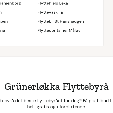
Uranienborg
Flyttehjelp Leka
n
Flyttevask Ila
mpen
Flyttebil St Hanshaugen
ana
Flyttecontainer Måløy
Grünerløkka Flyttebyrå
tebyrå det beste flyttebyrået for deg? Få pristilbud fra
helt gratis og uforpliktende.