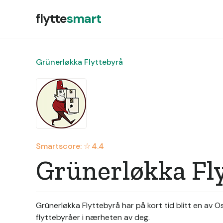
flytte
smart
Grünerløkka Flyttebyrå
Smartscore: ☆
4.4
Grünerløkka Fl
Grünerløkka Flyttebyrå har på kort tid blitt en av 
flyttebyråer i nærheten av deg.