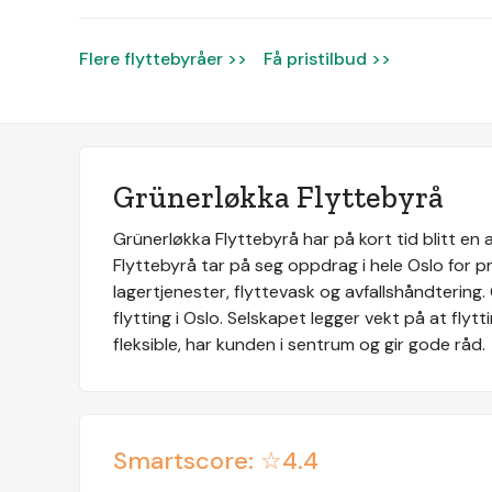
Flere flyttebyråer >>
Få pristilbud >>
Grünerløkka Flyttebyrå
Grünerløkka Flyttebyrå har på kort tid blitt e
Flyttebyrå tar på seg oppdrag i hele Oslo for pr
lagertjenester, flyttevask og avfallshåndtering
flytting i Oslo. Selskapet legger vekt på at flyt
fleksible, har kunden i sentrum og gir gode råd.
Smartscore: ☆
4.4