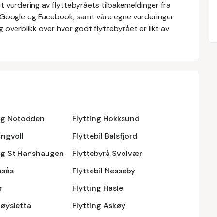
 vurdering av flyttebyråets tilbakemeldinger fra
 Google og Facebook, samt våre egne vurderinger
g overblikk over hvor godt flyttebyrået er likt av
ing Notodden
Flytting Hokksund
ingvoll
Flyttebil Balsfjord
ing St Hanshaugen
Flyttebyrå Svolvær
msås
Flyttebil Nesseby
r
Flytting Hasle
løysletta
Flytting Askøy