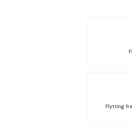
F
Flytting fr