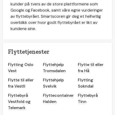
kunder på tvers av de store plattformene som
Google og Facebook, samt våre egne vurderinger
av flyttebyrået. Smartscoren gir deg et helhetlig
overblikk over hvor godt flyttebyrået er likt av
kundene sine.
Flyttetjenester
Flytting Oslo
Flyttehjelp
Flytte til eller
Vest
Tromsdalen
fra Hå
Flytte til eller
Flyttehjelp
Flytting
fra Vestli
Svelvik
Sokndal
Flyttebyrå
Flyttecontainer
Flyttebyrå
Vestfold og
Halden
Tinn
Telemark