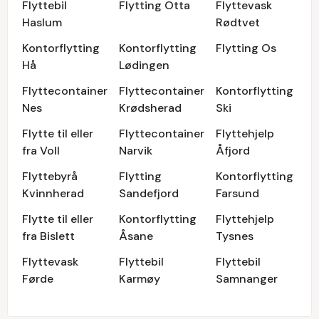
Flyttebil
Flytting Otta
Flyttevask
Haslum
Rødtvet
Kontorflytting
Kontorflytting
Flytting Os
Hå
Lødingen
Flyttecontainer
Flyttecontainer
Kontorflytting
Nes
Krødsherad
Ski
Flytte til eller
Flyttecontainer
Flyttehjelp
fra Voll
Narvik
Åfjord
Flyttebyrå
Flytting
Kontorflytting
Kvinnherad
Sandefjord
Farsund
Flytte til eller
Kontorflytting
Flyttehjelp
fra Bislett
Åsane
Tysnes
Flyttevask
Flyttebil
Flyttebil
Førde
Karmøy
Samnanger