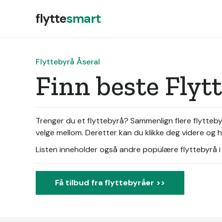
flytte
smart
Flyttebyrå Åseral
Finn beste Flyt
Trenger du et flyttebyrå? Sammenlign flere flyttebyr
velge mellom. Deretter kan du klikke deg videre og h
Listen inneholder også andre populære flyttebyrå i d
Få tilbud fra flyttebyråer >>