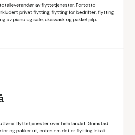
r totalleverandør av flyttetjenester. Fortotto
kludert privat flytting, flytting for bedrifter, flytting
tting av piano og safe, ukesvask og pakkehjelp.
å
utfører flyttetjenester over hele landet. Grimstad
ntor og pakker ut, enten om det er flytting lokalt