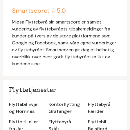
Smartscore: ☆
5.0
Mjøsa Flyttebyrå
sin smartscore er samlet
vurdering av flyttebyråets tilbakemeldinger fra
kunder på tvers av de store plattformene som
Google og Facebook, samt våre egne vurderinger
av flyttebyrået. Smartscoren gir deg et helhetlig
overblikk over hvor godt flyttebyrået er likt av
kundene sine.
Flyttetjenester
Flyttebil Evje
Kontorflytting
Flyttebyrå
og Hornnes
Gratangen
Færder
Flytte til eller
Flyttebyrå
Flyttebil
fra Jar
Skjåk
Balsfjord