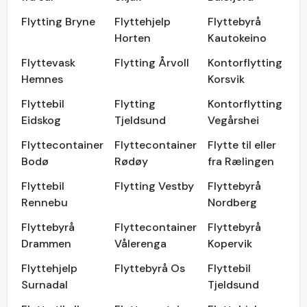
Flytting Bryne
Flyttehjelp
Flyttebyrå
Horten
Kautokeino
Flyttevask
Flytting Årvoll
Kontorflytting
Hemnes
Korsvik
Flyttebil
Flytting
Kontorflytting
Eidskog
Tjeldsund
Vegårshei
Flyttecontainer
Flyttecontainer
Flytte til eller
Bodø
Rødøy
fra Rælingen
Flyttebil
Flytting Vestby
Flyttebyrå
Rennebu
Nordberg
Flyttebyrå
Flyttecontainer
Flyttebyrå
Drammen
Vålerenga
Kopervik
Flyttehjelp
Flyttebyrå Os
Flyttebil
Surnadal
Tjeldsund