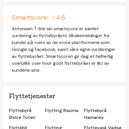
Smartscore: ☆
4.6
Antonsen T-line
sin smartscore er samlet
vurdering av flyttebyråets tilbakemeldinger fra
kunder på tvers av de store plattformene som
Google og Facebook, samt våre egne vurderinger
av flyttebyrået. Smartscoren gir deg et helhetlig
overblikk over hvor godt flyttebyrået er likt av
kundene sine.
Flyttetjenester
Flyttebyrå
Flytting Rauma
Flyttebyrå
Østre Toten
Hamarøy
Flyttebil
Flytting
Flyttevask Vadsø