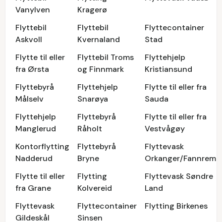
Vanylven
Kragerø
Flyttebil
Flyttebil
Flyttecontainer
Askvoll
Kvernaland
Stad
Flytte til eller
Flyttebil Troms
Flyttehjelp
fra Ørsta
og Finnmark
Kristiansund
Flyttebyrå
Flyttehjelp
Flytte til eller fra
Målselv
Snarøya
Sauda
Flyttehjelp
Flyttebyrå
Flytte til eller fra
Manglerud
Råholt
Vestvågøy
Kontorflytting
Flyttebyrå
Flyttevask
Nadderud
Bryne
Orkanger/Fannrem
Flytte til eller
Flytting
Flyttevask Søndre
fra Grane
Kolvereid
Land
Flyttevask
Flyttecontainer
Flytting Birkenes
Gildeskål
Sinsen