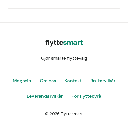
flytte
smart
Gjør smarte flyttevalg
Magasin
Om oss
Kontakt
Brukervilkår
Leverandørvilkår
For flyttebyrå
©
2026
Flyttesmart