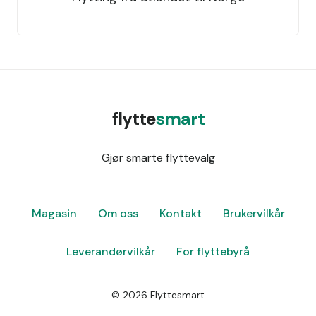
flytte
smart
Gjør smarte flyttevalg
Magasin
Om oss
Kontakt
Brukervilkår
Leverandørvilkår
For flyttebyrå
©
2026
Flyttesmart