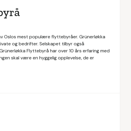
byrå
n av Oslos mest populære flyttebyråer. Grünerløkka
ivate og bedrifter. Selskapet tilbyr også
. Grünerløkka Flyttebyrå har over 10 års erfaring med
tingen skal være en hyggelig opplevelse, de er