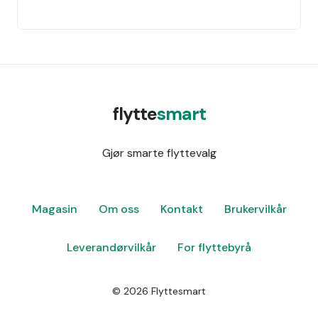
flytte
smart
Gjør smarte flyttevalg
Magasin
Om oss
Kontakt
Brukervilkår
Leverandørvilkår
For flyttebyrå
©
2026
Flyttesmart