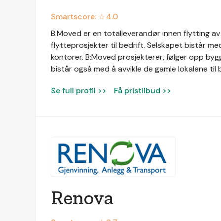
Smartscore: ☆
4.0
B:Moved er en totalleverandør innen flytting av
flytteprosjekter til bedrift. Selskapet bistår m
kontorer. B:Moved prosjekterer, følger opp bygg
bistår også med å avvikle de gamle lokalene til 
Se full profil >>
Få pristilbud >>
Renova