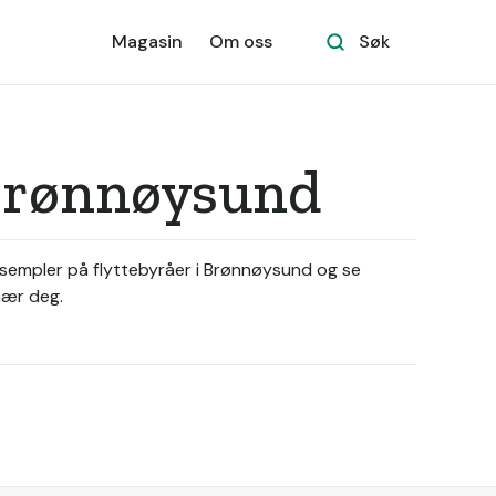
Magasin
Om oss
Søk
 Brønnøysund
eksempler på flyttebyråer i Brønnøysund og se
nær deg.