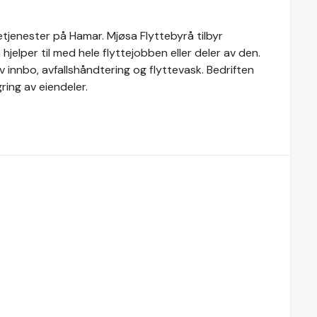
etjenester på Hamar. Mjøsa Flyttebyrå tilbyr
n hjelper til med hele flyttejobben eller deler av den.
av innbo, avfallshåndtering og flyttevask. Bedriften
ing av eiendeler.