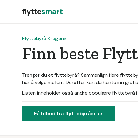
flytte
smart
Flyttebyrå Kragerø
Finn beste Flyt
Trenger du et flyttebyrå? Sammenlign flere flyttebyr
har å velge mellom. Deretter kan du hente inn grati
Listen inneholder også andre populære flyttebyrå i d
Få tilbud fra flyttebyråer >>