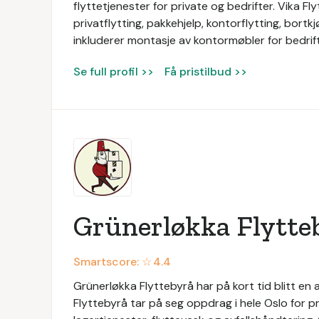
flyttetjenester for private og bedrifter. Vika Fl
privatflytting, pakkehjelp, kontorflytting, bortk
inkluderer montasje av kontormøbler for bedrift
Se full profil >>
Få pristilbud >>
Grünerløkka Flytte
Smartscore: ☆
4.4
Grünerløkka Flyttebyrå har på kort tid blitt e
Flyttebyrå tar på seg oppdrag i hele Oslo for pr