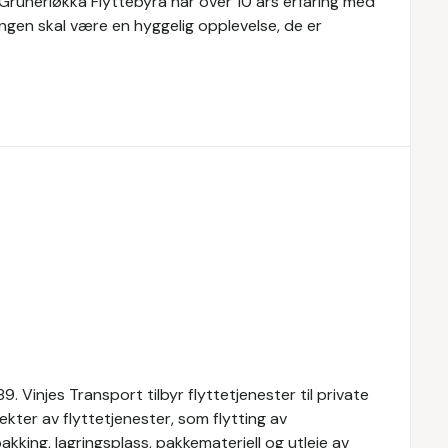
. Grünerløkka Flyttebyrå har over 10 års erfaring med
tingen skal være en hyggelig opplevelse, de er
. Vinjes Transport tilbyr flyttetjenester til private
ekter av flyttetjenester, som flytting av
kking, lagringsplass, pakkemateriell og utleie av