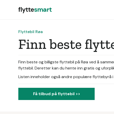
flytte
smart
Flyttebil Røa
Finn beste flyt
Finn beste og billigste flyttebil på Røa ved å samm
flyttebil. Deretter kan du hente inn gratis og uforpl
Listen inneholder også andre populære flyttebyrå i d
Få tilbud på flyttebil >>