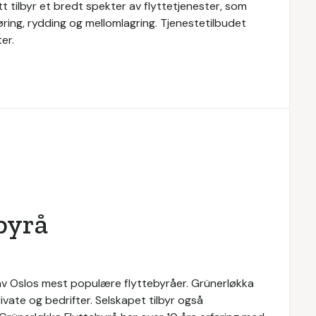
ytt tilbyr et bredt spekter av flyttetjenester, som
jøring, rydding og mellomlagring. Tjenestetilbudet
er.
byrå
n av Oslos mest populære flyttebyråer. Grünerløkka
ivate og bedrifter. Selskapet tilbyr også