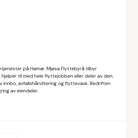
etjenester på Hamar. Mjøsa Flyttebyrå tilbyr
n hjelper til med hele flyttejobben eller deler av den.
av innbo, avfallshåndtering og flyttevask. Bedriften
ing av eiendeler.