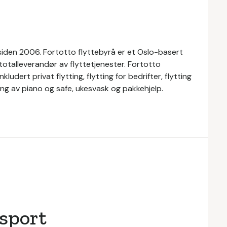
 siden 2006. Fortotto flyttebyrå er et Oslo-basert
r totalleverandør av flyttetjenester. Fortotto
kludert privat flytting, flytting for bedrifter, flytting
tting av piano og safe, ukesvask og pakkehjelp.
nsport