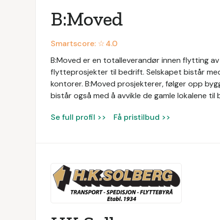
B:Moved
Smartscore: ☆
4.0
B:Moved er en totalleverandør innen flytting av
flytteprosjekter til bedrift. Selskapet bistår m
kontorer. B:Moved prosjekterer, følger opp bygg
bistår også med å avvikle de gamle lokalene til 
Se full profil >>
Få pristilbud >>