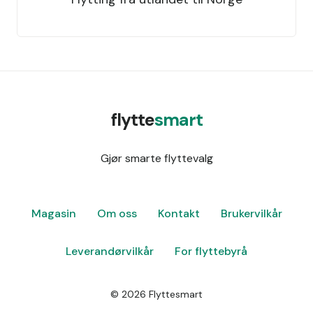
flytte
smart
Gjør smarte flyttevalg
Magasin
Om oss
Kontakt
Brukervilkår
Leverandørvilkår
For flyttebyrå
©
2026
Flyttesmart