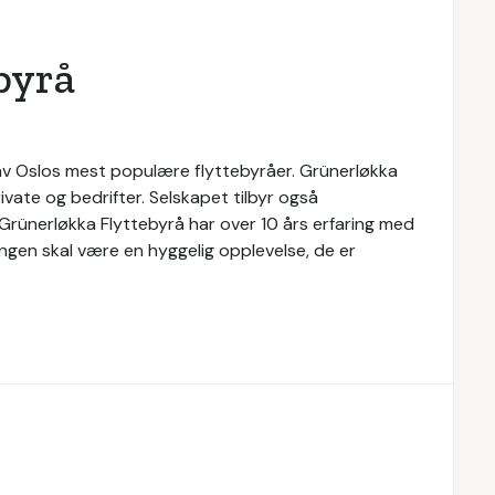
byrå
n av Oslos mest populære flyttebyråer. Grünerløkka
ivate og bedrifter. Selskapet tilbyr også
. Grünerløkka Flyttebyrå har over 10 års erfaring med
tingen skal være en hyggelig opplevelse, de er