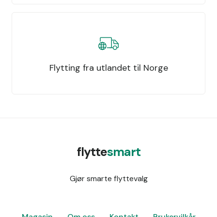
Flytting fra utlandet til Norge
flytte
smart
Gjør smarte flyttevalg
Magasin
Om oss
Kontakt
Brukervilkår