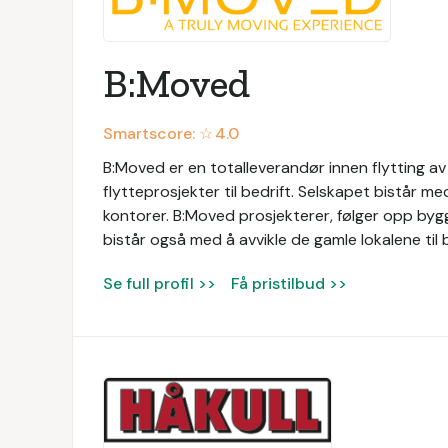
B:Moved
Smartscore: ☆
4.0
B:Moved er en totalleverandør innen flytting av
flytteprosjekter til bedrift. Selskapet bistår m
kontorer. B:Moved prosjekterer, følger opp bygg
bistår også med å avvikle de gamle lokalene til 
Se full profil >>
Få pristilbud >>