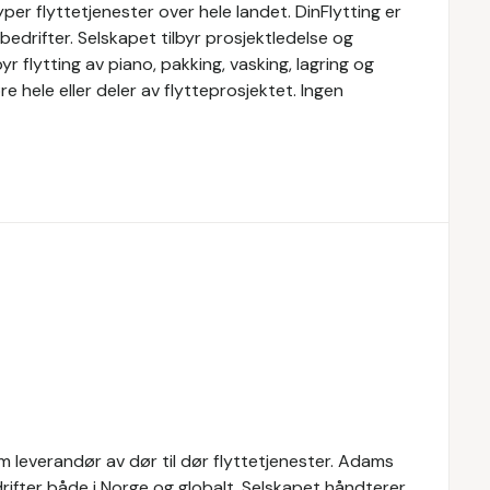
 typer flyttetjenester over hele landet. DinFlytting er
 bedrifter. Selskapet tilbyr prosjektledelse og
yr flytting av piano, pakking, vasking, lagring og
øre hele eller deler av flytteprosjektet. Ingen
 leverandør av dør til dør flyttetjenester. Adams
drifter både i Norge og globalt. Selskapet håndterer