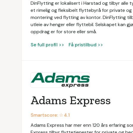
DinFlytting er lokalisert i Harstad og tilbyr alle
et rimelig og fleksibelt flyttebyrå for private og
montering ved flytting av kontor. DinFlytting tilb
utleie av henger eller flyttebil. Selskapet kan gj
oppdrag er for store eller små.
Se full profil >>
Få pristilbud >>
Adams Express
Smartscore: ☆
4.1
Adams Express har mer enn 120 års erfaring som
Express tilbyr flyttetjenester for private og be