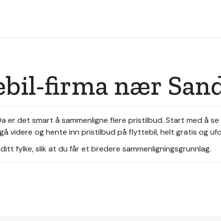
tebil-firma nær San
 Da er det smart å sammenligne flere pristilbud. Start med å 
å videre og hente inn pristilbud på flyttebil, helt gratis og uf
itt fylke, slik at du får et bredere sammenligningsgrunnlag.