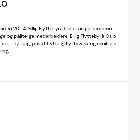
lo
r siden 2004. Billig Flyttebyrå Oslo kan gjennomføre
nge og pålitelige medarbeidere. Billig Flyttebyrå Oslo
ntorflytting, privat flytting, flyttevask og minilager.
ring.