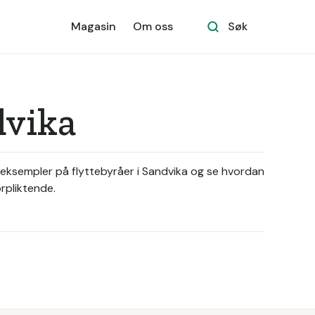
Magasin
Om oss
Søk
dvika
se eksempler på flyttebyråer i Sandvika og se hvordan
orpliktende.