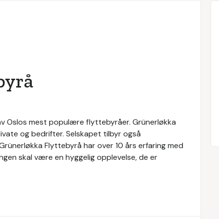
byrå
n av Oslos mest populære flyttebyråer. Grünerløkka
ivate og bedrifter. Selskapet tilbyr også
. Grünerløkka Flyttebyrå har over 10 års erfaring med
tingen skal være en hyggelig opplevelse, de er