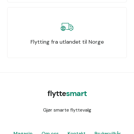
Flytting fra utlandet til Norge
flytte
smart
Gjør smarte flyttevalg
Magasin
Om oss
Kontakt
Brukervilkår