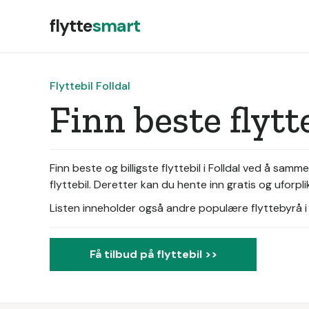
flytte
smart
Flyttebil Folldal
Finn beste flytt
Finn beste og billigste flyttebil i Folldal ved å sam
flyttebil. Deretter kan du hente inn gratis og uforpl
Listen inneholder også andre populære flyttebyrå i d
Få tilbud på flyttebil >>