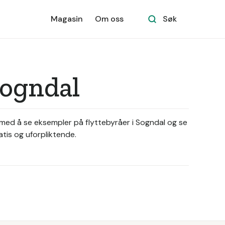
Magasin
Om oss
Søk
Sogndal
t med å se eksempler på flyttebyråer i Sogndal og se
atis og uforpliktende.