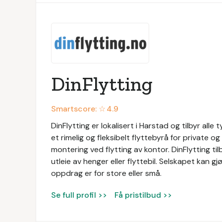
DinFlytting
Smartscore: ☆
4.9
DinFlytting er lokalisert i Harstad og tilbyr alle
et rimelig og fleksibelt flyttebyrå for private og
montering ved flytting av kontor. DinFlytting tilb
utleie av henger eller flyttebil. Selskapet kan gj
oppdrag er for store eller små.
Se full profil >>
Få pristilbud >>