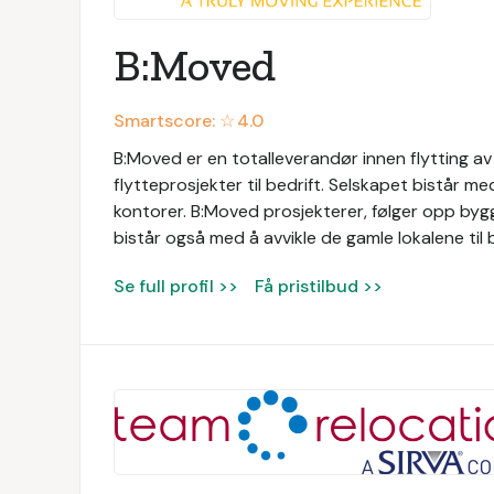
B:Moved
Smartscore: ☆
4.0
B:Moved er en totalleverandør innen flytting av
flytteprosjekter til bedrift. Selskapet bistår m
kontorer. B:Moved prosjekterer, følger opp bygg
bistår også med å avvikle de gamle lokalene til 
Se full profil >>
Få pristilbud >>