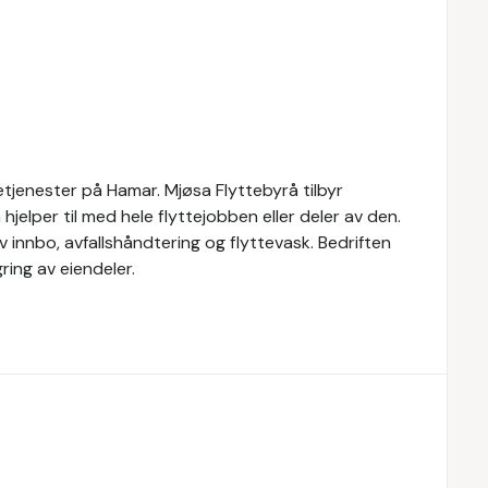
etjenester på Hamar. Mjøsa Flyttebyrå tilbyr
n hjelper til med hele flyttejobben eller deler av den.
av innbo, avfallshåndtering og flyttevask. Bedriften
ing av eiendeler.