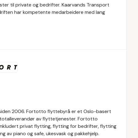
ester til private og bedrifter. Kaarvands Transport
. Bedriften har kompetente medarbeidere med lang
 siden 2006. Fortotto flyttebyrå er et Oslo-basert
r totalleverandør av flyttetjenester. Fortotto
kludert privat flytting, flytting for bedrifter, flytting
tting av piano og safe, ukesvask og pakkehjelp.