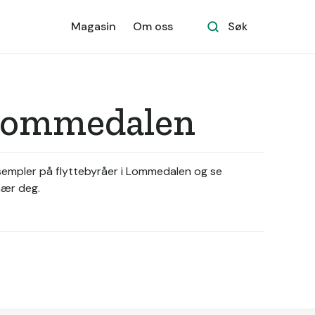
Magasin
Om oss
Søk
r Lommedalen
ksempler på flyttebyråer i Lommedalen og se
nær deg.