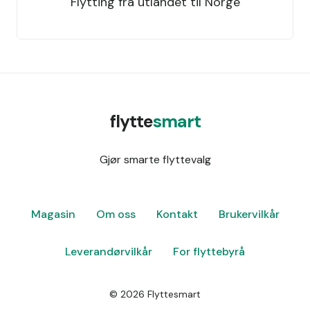
Flytting fra utlandet til Norge
flytte
smart
Gjør smarte flyttevalg
Magasin
Om oss
Kontakt
Brukervilkår
Leverandørvilkår
For flyttebyrå
©
2026
Flyttesmart