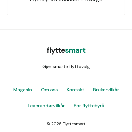
flytte
smart
Gjør smarte flyttevalg
Magasin
Om oss
Kontakt
Brukervilkår
Leverandørvilkår
For flyttebyrå
©
2026
Flyttesmart