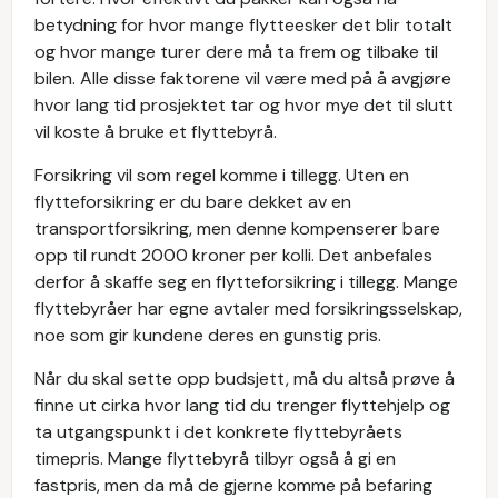
betydning for hvor mange flytteesker det blir totalt
og hvor mange turer dere må ta frem og tilbake til
bilen. Alle disse faktorene vil være med på å avgjøre
hvor lang tid prosjektet tar og hvor mye det til slutt
vil koste å bruke et flyttebyrå.
Forsikring vil som regel komme i tillegg. Uten en
flytteforsikring er du bare dekket av en
transportforsikring, men denne kompenserer bare
opp til rundt 2000 kroner per kolli. Det anbefales
derfor å skaffe seg en flytteforsikring i tillegg. Mange
flyttebyråer har egne avtaler med forsikringsselskap,
noe som gir kundene deres en gunstig pris.
Når du skal sette opp budsjett, må du altså prøve å
finne ut cirka hvor lang tid du trenger flyttehjelp og
ta utgangspunkt i det konkrete flyttebyråets
timepris. Mange flyttebyrå tilbyr også å gi en
fastpris, men da må de gjerne komme på befaring