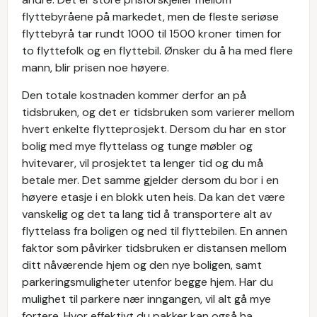
flyttebyråene på markedet, men de fleste seriøse
flyttebyrå tar rundt 1000 til 1500 kroner timen for
to flyttefolk og en flyttebil. Ønsker du å ha med flere
mann, blir prisen noe høyere.
Den totale kostnaden kommer derfor an på
tidsbruken, og det er tidsbruken som varierer mellom
hvert enkelte flytteprosjekt. Dersom du har en stor
bolig med mye flyttelass og tunge møbler og
hvitevarer, vil prosjektet ta lenger tid og du må
betale mer. Det samme gjelder dersom du bor i en
høyere etasje i en blokk uten heis. Da kan det være
vanskelig og det ta lang tid å transportere alt av
flyttelass fra boligen og ned til flyttebilen. En annen
faktor som påvirker tidsbruken er distansen mellom
ditt nåværende hjem og den nye boligen, samt
parkeringsmuligheter utenfor begge hjem. Har du
mulighet til parkere nær inngangen, vil alt gå mye
fortere. Hvor effektivt du pakker kan også ha