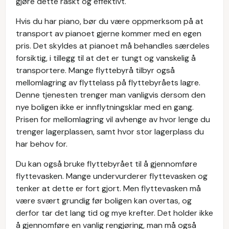
gjøre dette raskt og effektivt.
Hvis du har piano, bør du være oppmerksom på at
transport av pianoet gjerne kommer med en egen
pris. Det skyldes at pianoet må behandles særdeles
forsiktig, i tillegg til at det er tungt og vanskelig å
transportere. Mange flyttebyrå tilbyr også
mellomlagring av flyttelass på flyttebyråets lagre.
Denne tjenesten trenger man vanligvis dersom den
nye boligen ikke er innflytningsklar med en gang.
Prisen for mellomlagring vil avhenge av hvor lenge du
trenger lagerplassen, samt hvor stor lagerplass du
har behov for.
Du kan også bruke flyttebyrået til å gjennomføre
flyttevasken. Mange undervurderer flyttevasken og
tenker at dette er fort gjort. Men flyttevasken må
være svært grundig før boligen kan overtas, og
derfor tar det lang tid og mye krefter. Det holder ikke
å gjennomføre en vanlig rengjøring, man må også