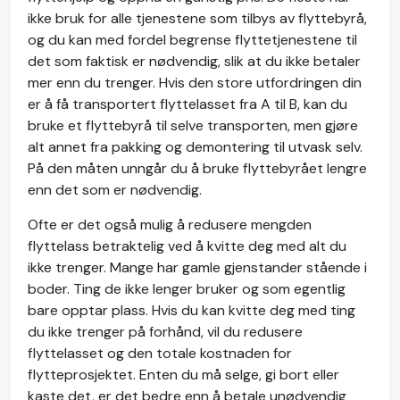
ikke bruk for alle tjenestene som tilbys av flyttebyrå,
og du kan med fordel begrense flyttetjenestene til
det som faktisk er nødvendig, slik at du ikke betaler
mer enn du trenger. Hvis den store utfordringen din
er å få transportert flyttelasset fra A til B, kan du
bruke et flyttebyrå til selve transporten, men gjøre
alt annet fra pakking og demontering til utvask selv.
På den måten unngår du å bruke flyttebyrået lengre
enn det som er nødvendig.
Ofte er det også mulig å redusere mengden
flyttelass betraktelig ved å kvitte deg med alt du
ikke trenger. Mange har gamle gjenstander stående i
boder. Ting de ikke lenger bruker og som egentlig
bare opptar plass. Hvis du kan kvitte deg med ting
du ikke trenger på forhånd, vil du redusere
flyttelasset og den totale kostnaden for
flytteprosjektet. Enten du må selge, gi bort eller
kaste det, er det bedre enn å betale unødvendig