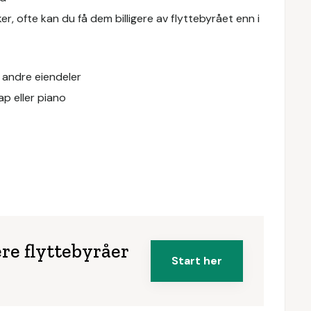
r, ofte kan du få dem billigere av flyttebyrået enn i
 andre eiendeler
p eller piano
re flyttebyråer
Start her