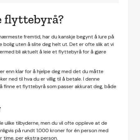
e flyttebyrå?
nærmeste fremtid, har du kanskje begynt å lure på
bolig uten å slite deg helt ut. Det er ofte slik at vi
rmed bli aktuelt å leie et flyttebyrå for å gjøre
mer enn klar for å hjelpe deg med det du måtte
r ned til hva du er villig til å betale. I denne
or å finne et flyttebyrå som passer akkurat deg, både
g
e ulike tilbyderne, men du vil ofte oppleve at de
anligvis på rundt 1.000 kroner for én person med
er time, per ekstra person.