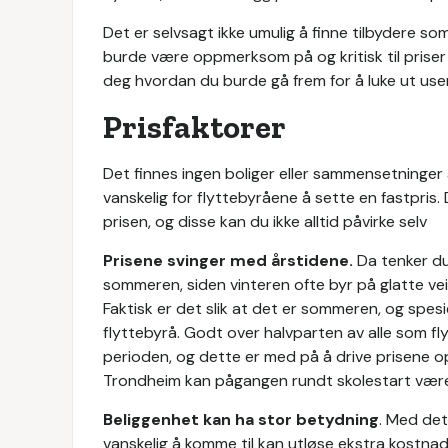
Det er selvsagt ikke umulig å finne tilbydere s
burde være oppmerksom på og kritisk til priser s
deg hvordan du burde gå frem for å luke ut user
Prisfaktorer
Det finnes ingen boliger eller sammensetninger a
vanskelig for flyttebyråene å sette en fastpris.
prisen, og disse kan du ikke alltid påvirke selv
Prisene svinger med årstidene.
Da tenker du 
sommeren, siden vinteren ofte byr på glatte ve
Faktisk er det slik at det er sommeren, og spes
flyttebyrå. Godt over halvparten av alle som fly
perioden, og dette er med på å drive prisene o
Trondheim kan pågangen rundt skolestart være 
Beliggenhet kan ha stor betydning
. Med det
vanskelig å komme til kan utløse ekstra kostnader