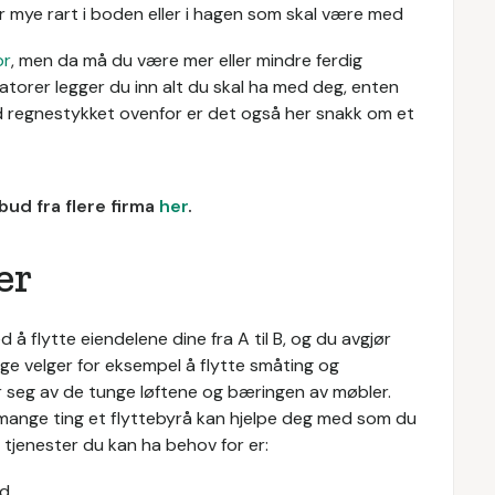
 mye rart i boden eller i hagen som skal være med
or
, men da må du være mer eller mindre ferdig
lkulatorer legger du inn alt du skal ha med deg, enten
 med regnestykket ovenfor er det også her snakk om et
bud fra flere firma
her
.
er
 å flytte eiendelene dine fra A til B, og du avgjør
nge velger for eksempel å flytte småting og
ar seg av de tunge løftene og bæringen av møbler.
d mange ting et flyttebyrå kan hjelpe deg med som du
 tjenester du kan ha behov for er:
ed