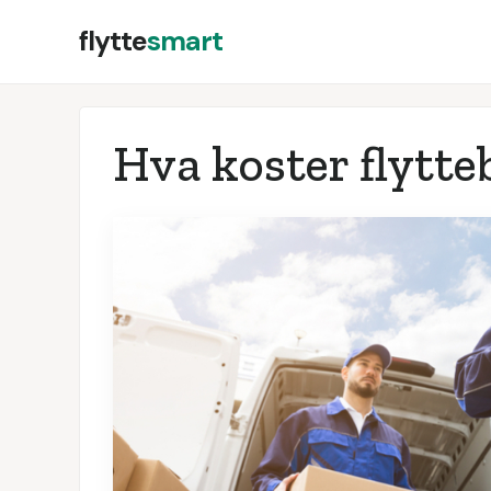
flytte
smart
Hva koster flytteb