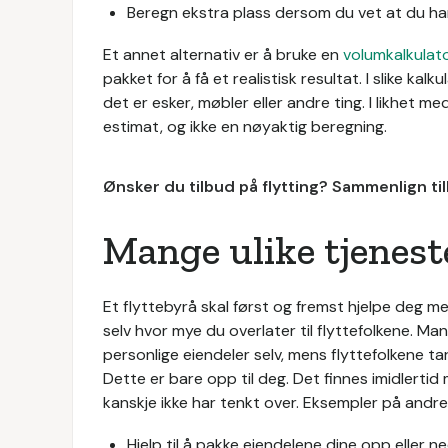
Beregn ekstra plass dersom du vet at du har
Et annet alternativ er å bruke en
volumkalkulat
pakket for å få et realistisk resultat. I slike ka
det er esker, møbler eller andre ting. I likhet
estimat, og ikke en nøyaktig beregning.
Ønsker du tilbud på flytting? Sammenlign til
Mange ulike tjenest
Et flyttebyrå skal først og fremst hjelpe deg med
selv hvor mye du overlater til flyttefolkene. Ma
personlige eiendeler selv, mens flyttefolkene t
Dette er bare opp til deg. Det finnes imidlerti
kanskje ikke har tenkt over. Eksempler på andre
Hjelp til å pakke eiendelene dine opp eller n