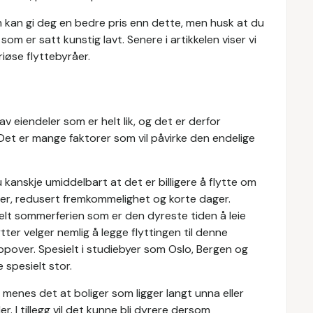
om kan gi deg en bedre pris enn dette, men husk at du
om er satt kunstig lavt. Senere i artikkelen viser vi
iøse flyttebyråer.
v eiendeler som er helt lik, og det er derfor
 Det er mange faktorer som vil påvirke den endelige
kanskje umiddelbart at det er billigere å flytte om
ier, redusert fremkommelighet og korte dager.
ielt sommerferien som er den dyreste tiden å leie
tter velger nemlig å legge flyttingen til denne
ppover. Spesielt i studiebyer som Oslo, Bergen og
spesielt stor.
 menes det at boliger som ligger langt unna eller
. I tillegg vil det kunne bli dyrere dersom